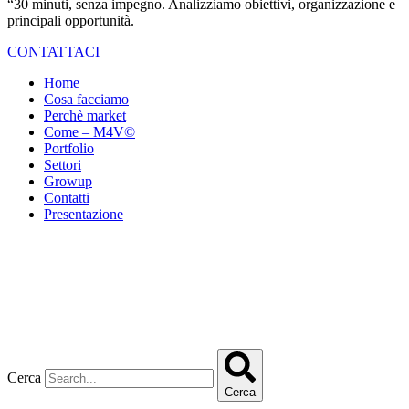
“30 minuti, senza impegno. Analizziamo obiettivi, organizzazione e
principali opportunità.
CONTATTACI
Home
Cosa facciamo
Perchè market
Come – M4V©
Portfolio
Settori
Growup
Contatti
Presentazione
market© 2026
MARKET S.N.C. DI GIANLUCA CANZIAN & C. | 33084
Cordenons (PN), piazza della Vittoria 35 | C.F.-P.IVA
01416970935 | PEC marketadv@pec.it | CODICE
DESTINATARIO M5UXCR1
Cerca
Cerca