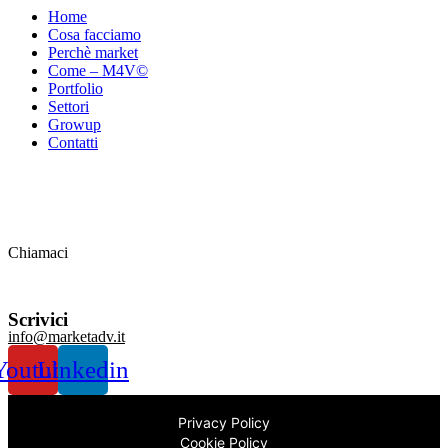
Home
Cosa facciamo
Perchè market
Come – M4V©
Portfolio
Settori
Growup
Contatti
Chiamaci
+39
334 9104528
Scrivici
info@marketadv.it
Youtube
Linkedin
Privacy Policy
Cookie Policy