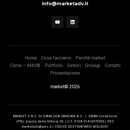
info@marketadv.it
Home
Cosa facciamo
Perchè market
Come – M4V©
Portfolio
Settori
Growup
Contatti
Presentazione
market© 2026
MARKET S.N.C. DI GIANLUCA CANZIAN & C. | 33084 Cordenons
(PN), piazza della Vittoria 35 | C.F.-P.IVA 01416970935 | PEC
marketadv@pec.it | CODICE DESTINATARIO M5UXCR1